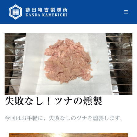
Skip
to
content
失敗なし！ツナの燻製
今回はお手軽に、失敗なしのツナを燻製します。