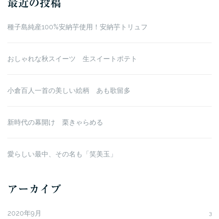
最近の投稿
種子島純産100%安納芋使用！安納芋トリュフ
おしゃれな秋スイーツ 生スイートポテト
小倉百人一首の美しい絵柄 あも歌留多
新時代の幕開け 栗きゃらめる
愛らしい最中、その名も「笑美玉」
アーカイブ
2020年9月
3